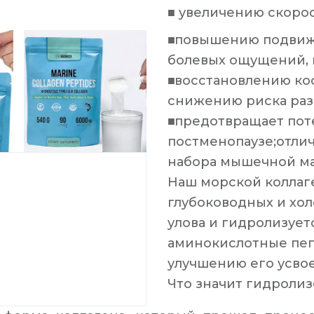
■
увеличению скорос
■
повышению подвижн
болевых ощущений, 
■
восстановлению кос
снижению риска раз
■
предотвращает поте
постменопаузе;отлич
набора мышечной ма
Наш морской коллаге
глубоководных и хол
улова и гидролизует
аминокислотные пепт
улучшению его усвое
Что значит гидролиз