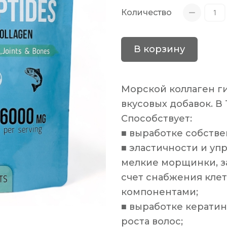
Количество
В корзину
Морской коллаген ги
вкусовых добавок. В 
Способствует:
■
выработке собстве
■
эластичности и упр
мелкие морщинки, з
счет снабжения кле
компонентами;
■
выработке кератин
роста волос;