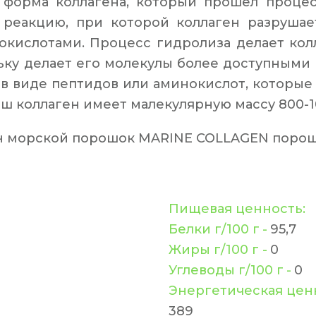
 форма коллагена, который прошел процес
 реакцию, при которой коллаген разрушае
кислотами. Процесс гидролиза делает ко
ьку делает его молекулы более доступными
н в виде пептидов или аминокислот, которы
ш коллаген имеет малекулярную массу 800-1
н морской порошок MARINE COLLAGEN порошо
Пищевая ценность:
Белки г/100 г
-
 95,7
Жиры г/100 г -
 0
Углеводы г/100 г
-
 0
Энергетическая ценно
389